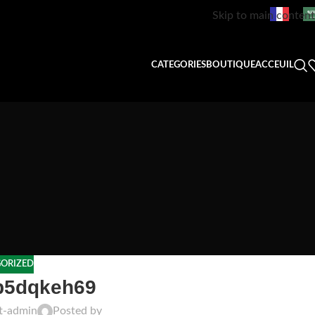
Skip to main content
CATEGORIES
BOUTIQUE
ACCEUIL
ORIZED
b5dqkeh69
ft-admin
Posted by