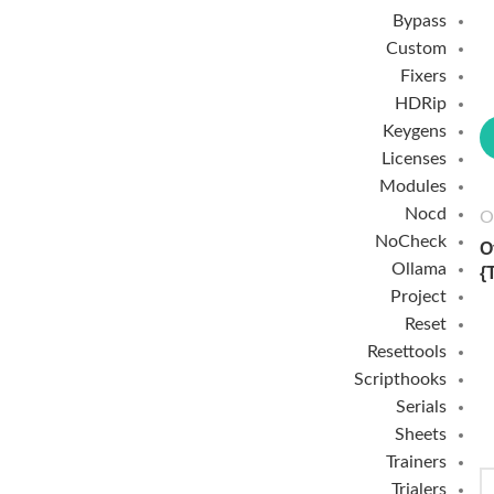
Bypass
Custom
Fixers
HDRip
Keygens
Licenses
Modules
Nocd
O
NoCheck
O
Ollama
{
Project
Reset
Resettools
Scripthooks
Serials
Sheets
Trainers
Trialers