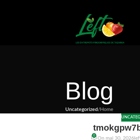
Blog
Uncategorized
/
Home
UNCATEG
tmokgpw7
0
On mai 30, 2026
le