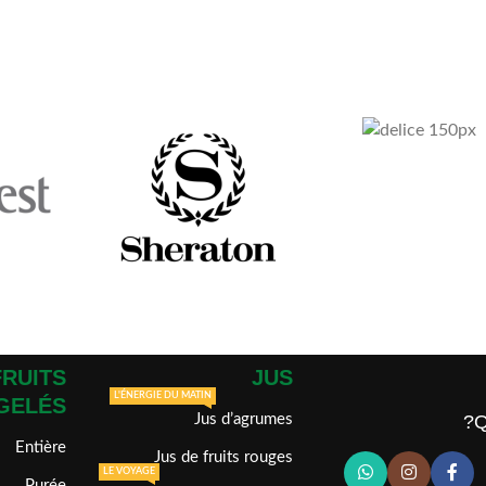
FRUITS
JUS
L'ÉNERGIE DU MATIN
GELÉS
Jus d’agrumes
Q
Entière
Jus de fruits rouges
LE VOYAGE
Purée