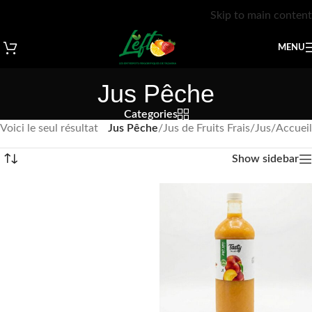
Skip to main content
MENU
Jus Pêche
Categories
Voici le seul résultat
Jus Pêche
/
Jus de Fruits Frais
/
Jus
/
Accueil
Show sidebar