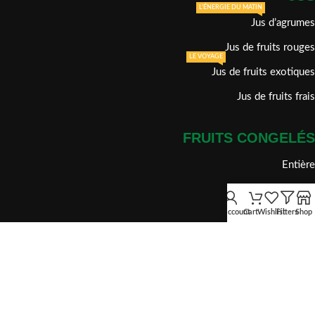
L'ÉNERGIE DU MATIN
Jus d’agrumes
Jus de fruits rouges
LE VOYAGE
Jus de fruits exotiques
Jus de fruits frais
FRUITS CONGELÉS
Entière
Purée
My account
Cart
Wishlist
Filters
Shop
crumble
Tranche
dénoyauté
plus