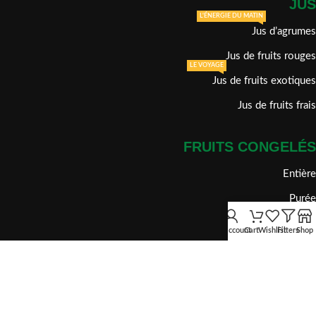
JUS
L'ÉNERGIE DU MATIN
Jus d’agrumes
Jus de fruits rouges
LE VOYAGE
Jus de fruits exotiques
Jus de fruits frais
FRUITS CONGELÉS
Entière
Purée
crumble
My account
Cart
Wishlist
Filters
Shop
Tranche
dénoyauté
plus