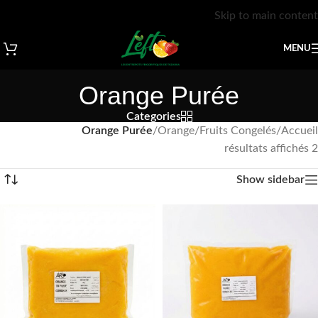
Skip to main content
MENU
Orange Purée
Categories
Orange Purée
/
Orange
/
Fruits Congelés
/
Accueil
2 résultats affichés
Show sidebar