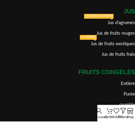
JUS
L'ÉNERGIE DU MATIN
Jus d’agrumes
Jus de fruits rouges
LE VOYAGE
Jus de fruits exotiques
Jus de fruits frais
FRUITS CONGELÉS
Entière
Purée
crumble
Tranche
My account
Cart
Wishlist
Filters
Shop
dénoyauté