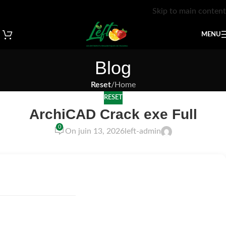
Skip to main content
MENU
Blog
Reset
/
Home
RESET
ArchiCAD Crack exe Full
0
On juin 13, 2026
left-admin