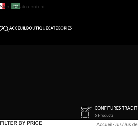
Skip to main content
ACCEUIL
BOUTIQUE
CATEGORIES
CONFITURES TRADIT
6 Products
FILTER BY PRICE
Accueil
/
Jus
/
Jus de