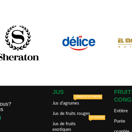
JUS
FRUIT
L'ÉNERGIE DU MATIN
CONG
ous?
Jus d’agrumes
us
Entière
Jus de fruits rouges
LE VOYAGE
Purée
Jus de fruits
exotiques
crumble