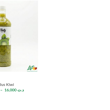
Jus Kiwi
–
16,000
د.ت