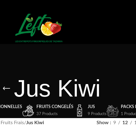
Jus Kiwi
IONNELLES
FRUITS CONGELÉS
JUS
PACKS 
37 Products
9 Products
1 Produc
 Fruits Frais
/
Jus Kiwi
Show
9
12