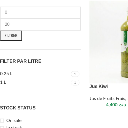
FILTRER
FILTER PAR LITRE
0.25 L
1
1 L
1
Jus Kiwi
Jus de Fruits Frais
,
4,400
د.ت
STOCK STATUS
On sale
In stock