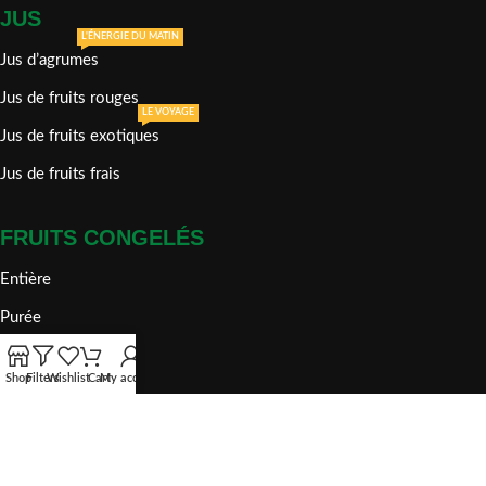
JUS
L'ÉNERGIE DU MATIN
Jus d’agrumes
Jus de fruits rouges
LE VOYAGE
Jus de fruits exotiques
Jus de fruits frais
FRUITS CONGELÉS
Entière
Purée
crumble
Shop
Filters
Wishlist
Cart
My account
Tranche
dénoyauté
plus