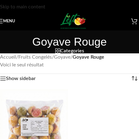
Skip to main content
MENU
Goyave Rouge
Categories
Accueil
/
Fruits Congelés
/
Goyave
/
Goyave Rouge
Voici le seul résultat
Show sidebar