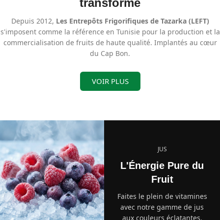
transformé
Depuis 2012,
Les Entrepôts Frigorifiques de Tazarka (LEFT)
s'imposent comme la référence en Tunisie pour la production et la
commercialisation de fruits de haute qualité. Implantés au cœur
du Cap Bon.
VOIR PLUS
JUS
L'Énergie Pure du
Fruit
Faites le plein de vitamines
avec notre gamme de jus
aux couleurs éclatantes.