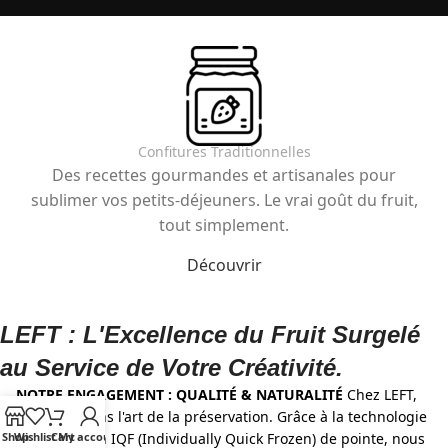
Confitures Traditionnelles
Des recettes gourmandes et artisanales pour
sublimer vos petits-déjeuners. Le vrai goût du fruit,
tout simplement.
Découvrir
LEFT : L'Excellence du Fruit Surgelé
au Service de Votre Créativité.
NOTRE ENGAGEMENT : QUALITÉ & NATURALITÉ
Chez LEFT,
nous maîtrisons l'art de la préservation. Grâce à la technologie
Shop
Wishlist
Cart
My account
de surgélation IQF (Individually Quick Frozen) de pointe, nous