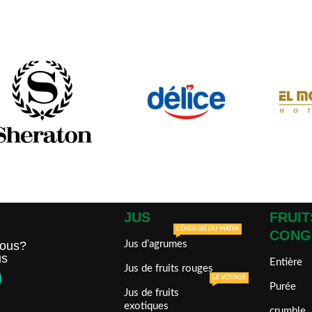
JUS
FRUIT
L'ÉNERGIE DU MATIN
CONG
ous?
Jus d’agrumes
us
Entière
Jus de fruits rouges
LE VOYAGE
Purée
Jus de fruits
exotiques
crumble