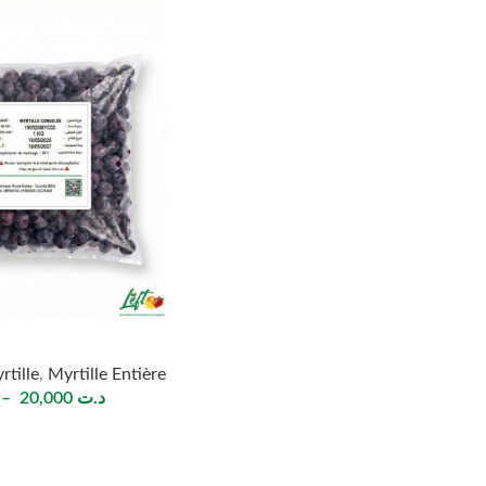
rtille
,
Myrtille Entière
–
20,000
د.ت