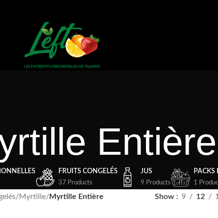
rtille Entière
IONNELLES
FRUITS CONGELÉS
JUS
PACKS 
37 Products
9 Products
1 Produc
gelés
/
Myrtille
/
Myrtille Entière
Show
9
12