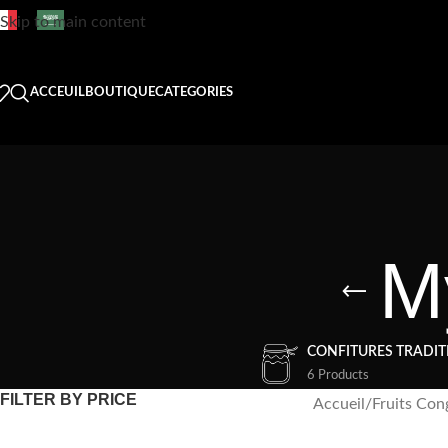
Skip to main content
ACCEUIL
BOUTIQUE
CATEGORIES
My
CONFITURES TRADIT
6 Products
FILTER BY PRICE
Accueil
/
Fruits Con