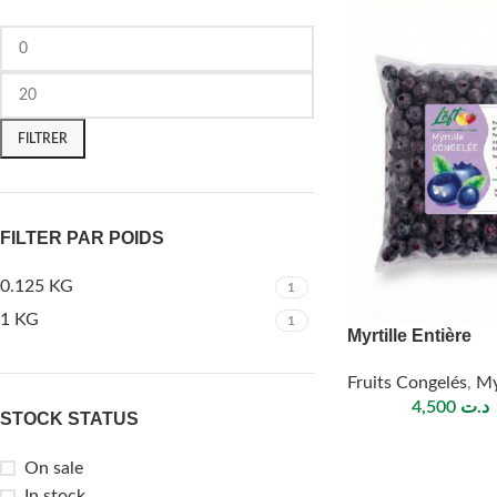
FILTRER
FILTER PAR POIDS
0.125 KG
1
1 KG
1
Myrtille Entière
Fruits Congelés
,
My
4,500
د.ت
STOCK STATUS
On sale
In stock