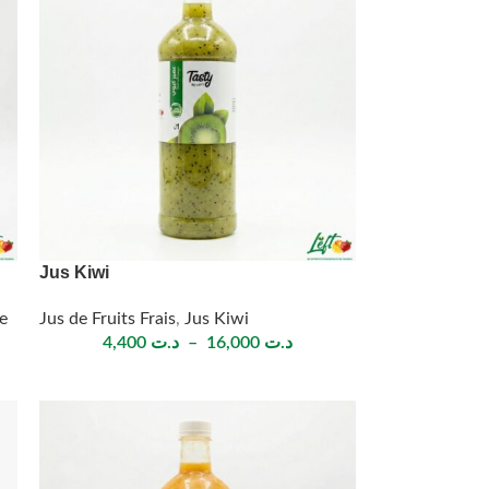
Jus Kiwi
e
Jus de Fruits Frais
,
Jus Kiwi
4,400
د.ت
–
16,000
د.ت