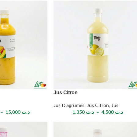
Jus Citron
Jus D'agrumes
,
Jus Citron
,
Jus
–
15,000
د.ت
1,350
د.ت
–
4,500
د.ت