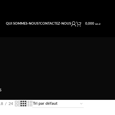
QUI SOMMES-NOUS?
CONTACTEZ-NOUS
0,000
د.ت
S
18
24