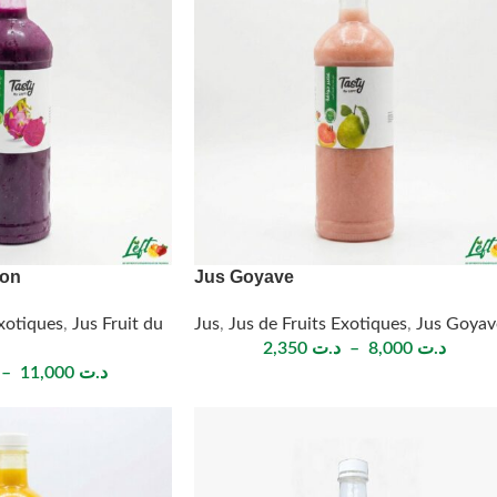
gon
Jus Goyave
Exotiques
,
Jus Fruit du
Jus
,
Jus de Fruits Exotiques
,
Jus Goyav
2,350
د.ت
–
8,000
د.ت
–
11,000
د.ت