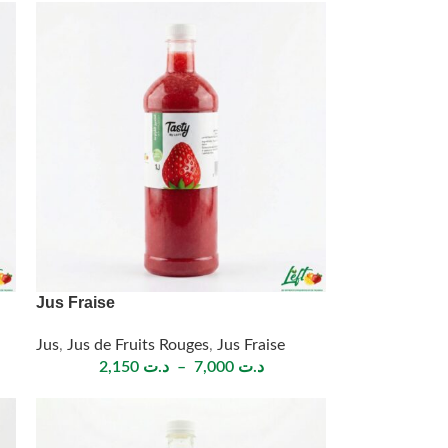
Jus Fraise
Jus
,
Jus de Fruits Rouges
,
Jus Fraise
2,150
د.ت
–
7,000
د.ت