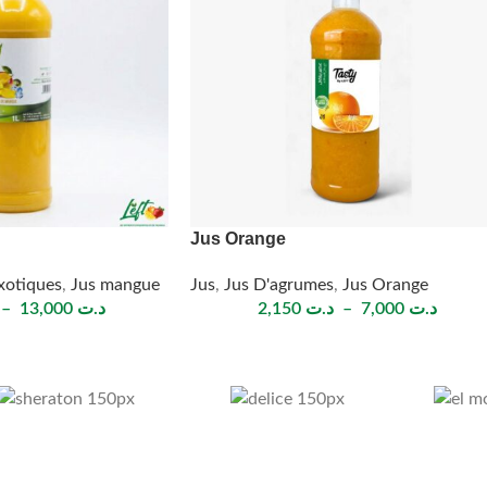
Jus Orange
Exotiques
,
Jus mangue
Jus
,
Jus D'agrumes
,
Jus Orange
–
13,000
د.ت
2,150
د.ت
–
7,000
د.ت