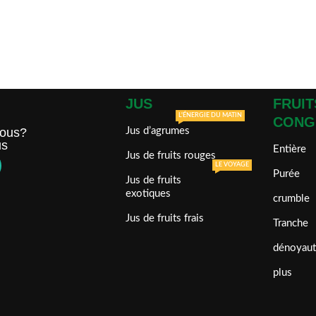
JUS
FRUIT
L'ÉNERGIE DU MATIN
CONG
ous?
Jus d’agrumes
us
Entière
Jus de fruits rouges
LE VOYAGE
Purée
Jus de fruits
exotiques
crumble
Jus de fruits frais
Tranche
dénoyaut
plus