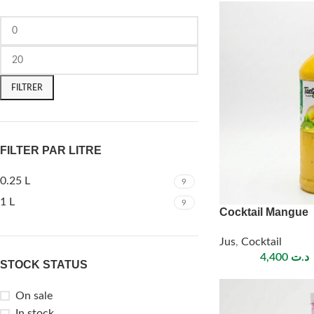
FILTRER
FILTER PAR LITRE
0.25 L
9
1 L
9
Cocktail Mangue
Jus
,
Cocktail
4,400
د.ت
STOCK STATUS
On sale
In stock